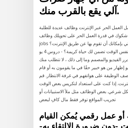
آلي يقع بالقرب منك.
ل العمل الحر عبر الإنترنت وظائف عديدة للطلبة
هناك شكوك في قدرة العمل الحر على تحويلك وظائف
jobs متاحة عبر الإنترنت، ردا على سؤال ما هي الوظائف التي بإمكانك أن تقوم بها عن طريق الإنترنت؟
وبنفس الوقت تضمن لك حياة كريمة؟ - دروس 4 يو Dros4U على سبيل المثال ، وظائف مثل المطور
رر الفيديو والمصمم وما إلى ذلك ، لا تتطلب منك
هار من هو خبير حقًا في ما يقومون به أو قام
صف الوظيفة على هواتفهم في غرفة الانتظار. قم
نترنت. إذا كنت على استعداد لتكريس بعض الوقت
ل شرعي. بعض الوظائف مثل ملأ الاستبيانات أو
تجريب المواقع توفر فقط مال كافِ لبعض
أو عمل رقمي يُمكن القيام
نت -دون ضرورة الالتقاء به-