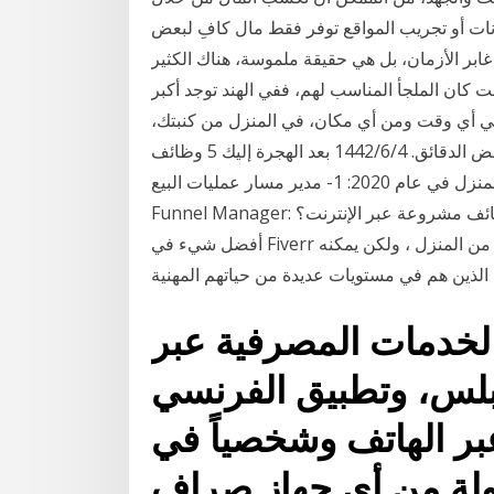
نات أو تجريب المواقع توفر فقط مال كافِ لبعض
غابر الأزمان، بل هي حقيقة ملموسة، هناك الكثير
ت كان الملجأ المناسب لهم، ففي الهند توجد أكبر
في أي وقت ومن أي مكان، في المنزل من كنبتك،
من قاعة الانتظار عند الدكتور أو أي مكان آخر حيث لديك بعض الدقائق. 4‏‏/6‏‏/1442 بعد الهجرة إليك 5 وظائف
بدوام جزئي يمكنك القيام بها عبر الإنترنت من المنزل في عام 2020: 1- مدير مسار عمليات البيع Sales
Funnel Manager: موضوعات ذات صلة بما تقرأ الآن: أين تجد وظائف مشروعة عبر الإنترنت؟ Fiverr.
أفضل شيء في Fiverr هو أنه لا يتعلق فقط بمجموعة واسعة من وظائف العمل من المنزل ، ولكن يمكنه
الخدمات المصرفية عبر
بلس، وتطبيق الفرنسي
بر الهاتف وشخصياً في
ولة من أي جهاز صراف