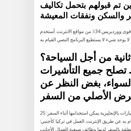
ين تم قبولهم بتحمل تكاليف
 والسكن ونفقات المعيشة
في الواقع، قوى ووردبريس 34٪ من مواقع الانترنت. أستخدم WordPress لإنشاء جميع مواقعي على الويب.
ثانية من أجل السياحة؟
صلح جميع التأشيرات b1/b2 لكل من سفر
السواء، بغض النظر عن
25 كانون الأول (ديسمبر) 2020 فيما يلي عشرة كلمات وعبارات بالإنجليزية يمكن استخدامها أثناء السفر:
 به عن طريق الإنترنت. العمل في تركيا كأجنبي:
لقة بالسفر لديها وظائف صيفية للعمال الأجانب.