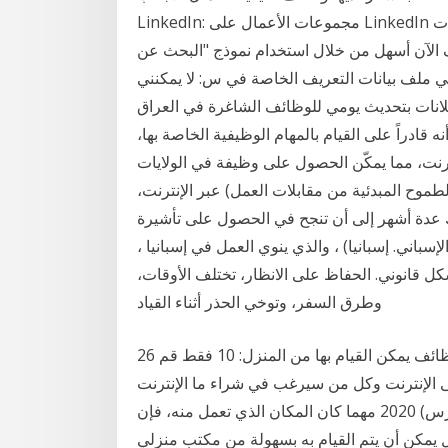
LinkedIn: مجموعات الأعمال على LinkedIn ومواقع الويب الأخرى على شبكة الإنترنت تعقد اجتماعات
 الآن أسهل من خلال استخدام نموذج "البحث عن
في ملف بيانات التعريف الخاصة في س: لا يمكنني
اعلانات بتحديث يومي للوظائف الشاغرة في العراق
 قادراً على القيام بالمهام الوظيفية الخاصة بها،
رنت، مما يمكّن الحصول على وظيفة في الولايات
لطموح المبدئية من مقابلات العمل) عبر الإنترنت،
ك عدة أشهر إلى أن تنجح في الحصول على تأشيرة
سباني. إسبانيا) ، والذي ينوي العمل في إسبانيا ،
كل قانوني. الحفاظ على الانظار، تختلف الأوقات،
وطرق السفر، وتوخي الحذر أثناء القياد
26 كانون الثاني (يناير) 2015 إليكم إذا لائحة بأفضل 10 وظائف يمكن القيام بها من المنزل: 10 فقط قم
ى الإنترنت وكل من سيرغب في شراء ما الإنترنت
فبإمكانك العمل من منزلك، إما لحساب مكا 24 آذار (مارس) 2020 مهما كان المكان الذي تعمل منه، فإن
ل يمكن أن يتم القيام به بسهولة من مكتب منزلي