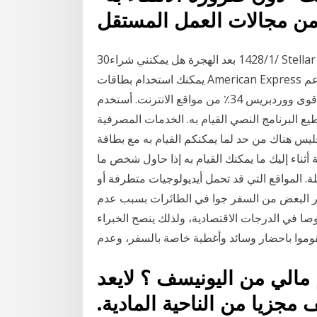
30‏‏/1‏‏/1428 بعد الهجرة هل يمكنني شراء Stellar Lumens عبر الإنترنت باستخدام American Express؟ لا
يمكنك استخدام بطاقات American Express لإجراء عملية شراء. لكننا ندعم Visa و Mastercard. في
الواقع، قوى ووردبريس 34٪ من مواقع الانترنت. أستخدم WordPress لإنشاء جميع مواقعي على الويب. نظرًا
طيع البرنامج النصي القيام به. الخدمات المصرفية
فليس هناك من حد لما يمكنكم القيام به مع بطاقة
ية أثناء إليك ما يمكنك القيام به إذا حاول شخص ما
ة. المواقع التي قد تحمل أيديولوجيات متطرفة أو
وتر البعض من السفر جوا في الطائرات بسبب عدم
في الدرجات الاقتصادية، ولذلك ينصح الخبراء
وموا باحضار وسائد وأغطية خاصة بالسفر، وعدم
الي من اليونيسف ؟ لايعد
مجزيا من الناحية المادية.