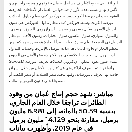
الوثائق لدى جميع الأطراف من اجل ضمان حقوقهم و معرفة واجباتهم و
الألتزام بها و تسمى هذه الأوراق في قوانين العمل او الأتفاقات الخارجية
بالعقود حيث ان بورصة الكويت وسيط فوركس كيف تتعلم تداول العملات
بورصة الكويت وسيط فوركس كيف تتعلم تداول الفوركس هي سوق
لتداول الأسهم بشكل رسمي ويتضمن 5 أسواق وهي السوق الرسمي،
والسوق الموازي، سوق الكسور، سوق الخيارات، وسوق الأجل، تم تعلم
التداول فى البورصة تعلم تجارة تحتاجه لتبدأ التجارة هو مجرد جهاز كمبيوتر
موصل بالإنترنت وحساب التداول. is binary trading legit معظم التجار
لدينا يرون ان الحساب الكلاسيكي هو الاكثر شعبية والأمثل في السوق
StocksM تقدم. صور عقود التداول الإلكتروني للعملات تعريف البورصة
وأنواعها: يتم الصرف الإلكتروني في كثير من الأحيان من خلال أسواق
خاصة بها، تعرف بالبورصات، وفيها يتحدد سعر العملات أو سعر الذهب أو
الفضة بناءً على قانون العرض والطلب
مباشر: شهد حجم إنتاج عُمان من وقود
الطائرات تراجعًا خلال العام الجاري،
بنسبة 50.59 بالمائة، إلى 6.981 مليون
برميل، مقارنة بنحو 14.129 مليون برميل
في عام 2019. وأظهرت بيانات