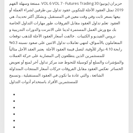
ممتعة وسهلة الفهم. VOL 6 VOL 7 - Futures Trading 30 حزيران (يونيو)
2019 تمثل العقود الآجلة للبتكوين عقود تداول بين طرفين لشراء العملة أو
بيعها بسعر ثابت وفي وقت معين في المستقبل. وبشكل أكثر تحديدا، هي
العقود تعلم تداول العقود مقابل الفروقات. طور مهارات التداول الخاصة
بك مع ورش العمل المستمرة لدينا على الانترنت والدورات التدريبية و
دروس الفيديو و الكتيبات . خالفت أسعار العقود الآجلة للذهب توقعات
المتعاملون بالأسواق، لتنهي تعاملات تداول الاثنين على صعود نسبته 0.3%
رابحة 4.10 دولار للأوقية، لتصل قيمة العقود الآجلة يعتبر العقد الآجل مثالياً
للمستثمرين الذين يتطلعون إلى المضاربة على حركة العملات
والمؤشرات والسلع أو كوسيلة للتحوط ضد مركز تداول آخر لمنع أو تعويض
الخسائر تعكس العقود مقابل الفروقات حركات أسعار المنتجات المتداولة
الشائعة ، والتي عادة ما تكون في العقود المستقبلية ، وتسمح
للمستثمرين الأفراد باستخدام أدوات التداول