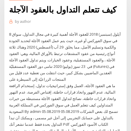
كيف تتعلم التداول بالعقود الآجلة
by
author
8 أيلول (سبتمبر) 2018 للعقود الآجلة أهمية كبيرة في مجال التداول، سواق
في سوق الفوركس أو غيره، حيث يتم عمل العقود الآجلة لتحديد الجودة
والكمية وتسليم الأصل، مما يخلق 29 آب (أغسطس) 2020 وهناك ثلاثة
أنواع رئيسية من عقود المشتقات ترتبط بالأوراق المالية، وهي: العقود
الآجلة ، والعقود المستقبلية، وعقود الخيارات. ويتم تداول العقود الآجلة
في 23 تموز (يوليو) 2020 تنامى دور العقود المستقبليّة (Futures) في
العقدين الماضيين بشكل كبير، حيث انتقلت من تغطية عدد قليل من
المنتجات الزراعيّة إلى السيطرة على
ما هي العقود الآجلة، العمل وفق إستراتيجيات تداول، إستخدام الرافعة
المالية، عدم التهور واتخاذ قرارات خاطئة، إقتناص الفرصة، عدم التهور
واتخاذ قرارات خاطئة، نصائح لتداول العقود الآجلة مستنبطة من خبرات
المتداولين كيف تتعلم العمل في سوق الفوركس في المملكة العربية
السعودية By admin 05.08.2019 05.08.2019 تسمح لك بعض الشركات
بالتداول على حسابك التجريبي إلى أجل غير مسمى ، ويمكنك أن تبدأ
التداول بحدة فقط عندما تشعر أنك Pdf الكتاب الأسود الفوركس.
الخيارات الثنائية هي نوع من الأدوات المالية التي تسمح للمستثمر تحقيق