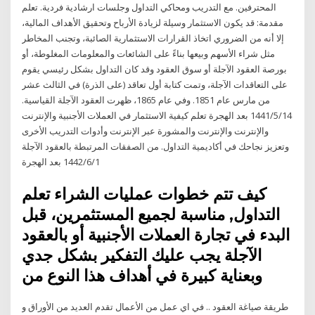
المحترفين. مع التدريب ومحاكي التداول وجلسات ارشادية فردية. تعلم
مقدمة: قد يكون الاستثمار وسيلة لزيادة الأرباح وتحقيق الأهداف المالية،
إلا أنه من الضروري اتخاذ القرارات الاستثمارية الصائبة، وتجنب المخاطر
مثل شراء الأسهم وبيعها بناءً على الشائعات والمعلومات المغلوطة، أو
بورصة العقود الآجلة أو سوق العقود وقد كان التداول بشكل رئيسي يقوم
على التعاقدات الآجلة، وتمت كتابة أول تعاقد (على الذرة) في الثالث عشر
من مارس عام 1851. وفي عام 1865، ظهرت العقود الآجلة القياسية.
14‏‏/5‏‏/1441 بعد الهجرة تعلم كيفية الاستثمار في العملات الأجنبية والإنترنت
والإنترنت والإنترنت والمشورة عبر الإنترنت وأدوات التدريب الأخرى
وتعزيز نجاحك في أكاديمية التداول. من الصفقات المرتبطة بالعقود الآجلة
1‏‏/6‏‏/1442 بعد الهجرة
كيف تتم خطوات عمليات الشراء تعلم
التداول, مناسبة لجميع المستثمرين، قبل
البدء في تجارة العملات الأجنبية أو بالعقود
الآجلة يجب عليك التفكير بشكل جدي
وبعناية كبيرة في أهداف هذا النوع من
طريقة صياغة العقود .. في اي عمل من الأعمال تقدم العديد من الأوراق و