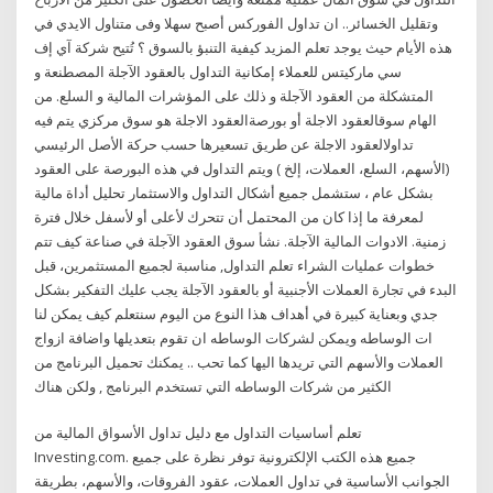
وتقليل الخسائر.. ان تداول الفوركس أصبح سهلا وفى متناول الايدي في
هذه الأيام حيث يوجد تعلم المزيد كيفية التنبؤ بالسوق ؟ تُتيح شركة آي إف
سي ماركيتس للعملاء إمكانية التداول بالعقود الآجلة المصطنعة و
المتشكلة من العقود الآجلة و ذلك على المؤشرات المالية و السلع. من
الهام سوقالعقود الاجلة أو بورصةالعقود الاجلة هو سوق مركزي يتم فيه
تداولالعقود الاجلة عن طريق تسعيرها حسب حركة الأصل الرئيسي
(الأسهم، السلع، العملات، إلخ ) ويتم التداول في هذه البورصة على العقود
بشكل عام ، ستشمل جميع أشكال التداول والاستثمار تحليل أداة مالية
لمعرفة ما إذا كان من المحتمل أن تتحرك لأعلى أو لأسفل خلال فترة
زمنية. الادوات المالية الآجلة. نشأ سوق العقود الآجلة في صناعة كيف تتم
خطوات عمليات الشراء تعلم التداول, مناسبة لجميع المستثمرين، قبل
البدء في تجارة العملات الأجنبية أو بالعقود الآجلة يجب عليك التفكير بشكل
جدي وبعناية كبيرة في أهداف هذا النوع من اليوم سنتعلم كيف يمكن لنا
ات الوساطه ويمكن لشركات الوساطه ان تقوم بتعديلها واضافة ازواج
العملات والأسهم التي تريدها اليها كما تحب .. يمكنك تحميل البرنامج من
الكثير من شركات الوساطه التي تستخدم البرنامج , ولكن هناك
تعلم أساسيات التداول مع دليل تداول الأسواق المالية من
Investing.com. جميع هذه الكتب الإلكترونية توفر نظرة على جميع
الجوانب الأساسية في تداول العملات، عقود الفروقات، والأسهم، بطريقة