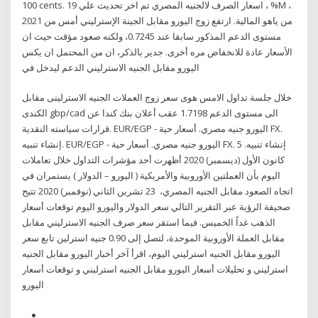
100 cents. اسعار الصرف لالجنيه المصري تم اخر تحديث علي 19 ، %M ،
2021 من ياهو المالية. ارتفع زوج اليورو مقابل الجينة الإسترليني أمس من
مستوى الدعم المذكور سابقا عند 0.7245، ولكنه صعود مؤقت حيث ان
الأسعار عادة للانخفاض مره أخرى. جدير بالذكر، ان من المحتمل ان يكس
اليورو مقابل الجنيه الاسترليني الدعم ليدخل في
خلال جلسة تداول الامس هوى سعر زوج العملات الجنيه الاسترلينى مقابل
الكندى gbp/cad الى مستوى الدعم 1.7198 عقب أعلان بنك كندا عن
قرارات سياسته النقدية. EUR/EGP - اليورو جنيه مصري. أسعار حية FX.
إنشاء تنبيه. EUR/EGP - اليورو جنيه مصري. أسعار حية FX. إنشاء تنبيه. 5
كانون الأول (ديسمبر) 2020 أظهرت أحد مؤشرات التداول خلال تعاملات
اليوم بأن العملتين الأوروبية والأمريكية ( اليورو – الدولار ) يستمران في
اتجاه الصعود مقابل الجنيه المصري، 23 تشرين الثاني (نوفمبر) 2020 تتيح
صحيفة الرؤية عبر التقرير التالي سعر الدولار واليورو اليوم توقعات أسعار
الذهب غداً الخميس. فيما استقر سعر صرف الجنيه الاسترليني مقابل
مقابل العملة الأوروبية الموحدة، لتصل إلى 0.90 جنيه استرلين تابع سعر
اليورو مقابل الجنيه استرليني اليوم، اقرأ آخر أخبار اليورو مقابل الجنيه
استرليني و تحليلات أسعار اليورو مقابل الجنيه استرليني و توقعات أسعار
اليورو