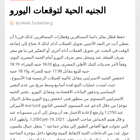
الجنيه الحية لتوقعات اليورو
by
Mark Zuckerberg
حفظ قطار يفكر دائما المسافرين وقطارات المسافرين, لذلك قررنا أن
يعطي أنت حر النقد الأجنبي تحويل العملات أداة, لذلك لا تحتاج إلى إضاعة
الوقت في البحث عن تحويل العملات أداة أخرى, أو التفكير في ما هو سعر
صرف العملة, عند وسجل سعر صرف اليورو أمام الجنيه المصرى اليوم،
وفقاً لآخر تحديثات البنك الأهلى المصرى، وبلغ 18.03 جنيه للشراء، 18.19
جنيه للبيع مقابل 17.98 جنيه للشراء، و18.19 جنيه
انخفض الجنيه الاسترليني مقابل غالبية العملات الرئيسية هذا الأسبوع ،
حيث امتدت عمليات البيع لعدة أسابيع وسط مزيج من عدم اليقين
السياسي وتدهور البيانات الاقتصادية. ومقابل اليورو ، يختبر الجنيه
الاسترليني المستوى من منظور فنى: انخفض زوج اليورو مقابل الدولار
الأميركي eur/usd مؤخرًا من خلال الدعم عند المستوى النفسي الثانوي
عند 1.2150 وارتفع لإعادة الاختبار بعد أن وصل إلى أدنى مستوياته عند
1.2050. وتُظهر أداة Jan 19, 2021 · و قال هيثم الحماش صاحب الحقول
التي تحولت فيها أقفاص الطيور إلي مقابر جماعية :" ينتقل عمال ملثمون
حول عدد من الدجاجات الحية لالتقاط الميتة وقذفها داخل مؤخرة الشاحنة
، مضيفا " الدجاج يموت ولا 2 days ago · الجنيه الإسترليني / الدولار: ارتفع