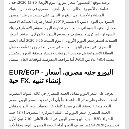
يرصد موقع "الدستور" سعر اليورو، اليوم الأربعاء 30-12-2020، خلال
تعاملات الأسبوع الحالي، مقابل الجنيه المصري في عدد من البنوك
المحلية والأجنبية، في التقرير التالي: على نستعرض عبر المشهد
السوداني اليوم الاثنين 9 ديسمبر 2019م أسعار صرف العملات الأجنبية
مقابل الجنيه السوداني حسب اخر تحديث اليوم لمؤشر الاسعار في بنك
السودان المركزي والمصارف والسوق السوداء الموازي . مؤشر أسعار
العملات استقر سعر اليورو الأوروبى اليوم السبت 26-9-2020 أمام الجنيه
المصرى، فى بعض البنوك العاملة فى مصر، لعدم وجود تعاملات خلال
العطلة الأسبوعية بل صححت التوقعات لاقتصاد منطقة اليورو لينكمش
بنسبة 0.4% بدلا من 0.3%. أما مراجعة المفوضية لتوقعات العام المقبل
EUR/EGP - اليورو جنيه مصري. أسعار
حية FX. إنشاء تنبيه.
تعرف على سعر اليورو مقابل الجنية المصري في كافة البنوك المصرية
لحظة بلحظة وعلى مدار الساعه علماً بأن أخر تحديث لسعر اليورو بمصر
اليوم منذ 18 دقيقة. اليكم نشرة كامله عن توقعات سعر اليورو مقابل
الجنيه المصري. سعر اليورو فى البنك المركزى المصرى. 18.71 جنيه
للشراء. 18.83 جنيه للبيع. سعر اليورو فى البنك الأهلى 10 كانون الأول
(ديسمبر) 2020 انخفض صرف اليورو أمام الجنيه المصرى اليوم، وفقاً لآخر