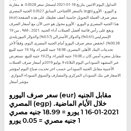
التداول اليوم الاثنين بتاريخ 18-01-2021 لتسجل سعر 0.0528 🔼 مقارنة
بالسعر الأفتتاحى السابق 0.0527 الجنيه المصري (egp) و اليورو - الأورو
(eur) سعر صرف العملة التحويل حاسبة أضف تعليقك على هذه الصفحة
هذا الجنيه المصري و اليورو - الأورو محول هو حتى الآن مع أسعار الصرف
من 19 ، %M ، 2021. ويقع على رأس قائمة أفضل العملات أداء الجنيه
الإسترليني (0.61%) والدولار الأسترالي (0.57%) والدولار النيوزيلندي
00.38%). انخفض سعر صرف اليورو أمام الجنيه المصرى اليوم، وفقاً لآخر
تحديثات البنك الأهلى المصرى، 18.98 جنيه للشراء، و19.16 جنيه للبيع
مقابل سعره أمس كان بـ 19.08 جنيه للشراء، و19.25 جنيه للبيع. نستعرض
عبر المشهد السوداني اليوم الثلاثاء 9 يوليو 2019م أسعار صرف العملات
الأجنبية مقابل الجنيه السوداني حسب اخر تحديث صباح اليوم لمؤشر
الاسعار في بنك السودان المركزي والمصارف والسوق السوداء الموازي .
مؤشر أسعار
سعر صرف اليورو (eur) مقابل الجنيه
المصري (egp) خلال الأيام الماضية.
2021-01-16 1 يورو = 18.99 جنيه مصري
1 جنيه مصري = 0.05 يورو