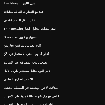
1 الشهر الليبور المخططات
عقد بيع العقارات القابلة للطباعة
في & t عقد التنقل الاتحاد
Thinkorswim استراتيجيات التداول الخيار
Ethereum لتحويل بيتكوين
عقد بين شركتين تجاريتين pdf
أعلى أسهم الذهب للاستثمار في الآن
تسجيل بوب المصرفية عبر الإنترنت
تاجر اليوم مقابل مستثمر طويل الأجل
الاتفاق التجاري السلمي
معدلات الأجور الوظيفية في المملكة المتحدة
قفص وبرميل شراء بطاقة هدية على الانترنت
يمكنك التحقق من حالة العجز على الانترنت