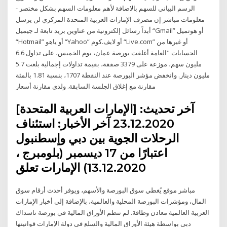
الرسم البياني للسهم بالاضافة لأهم معلومات السهم بشكل مختصر -
معلومات مباشر إن مصرف الإمارات العربية المتحدة المركزي لن يرسل
أبداً رسائل إلكترونية من عناوين بريد تابعة لـ جيميل “Gmail” أو هوتميل
“Hotmail” أو ياهو “Yahoo” أو لايف.كوم “Live.com” أو غيرها من
الحسابات "العامة أغلقت بورصة عمان، يوم الخميس، على تداول 6.6
مليون سهم، موزعة على 3379 صفقة، بقيمة تداولات إجمالية بلغت 5.7
مليون دينار. وانخفض مؤشر البورصة عند النقطة 1707، بنسبة 1.81 بالمئة
مقارنة مع إغلاق الجلسة السابقة. ولدى مقارنة أسعار
[الإمارات العربية المتحدة] آخر تحديث:
23.12.2020 آخر الأخبار: استئناف
الرحلات الجوية بين دبي وإسطنبول
اعتبارًا من 17 ديسمبر (بلومبرج ،
13.12.2020) الإمارات تعلق
مباشر موقع يُغطي سوق البورصة والأسهم، ويوفر أحدث أرقام سوق
المال، ومؤشرات البورصة المحلية والعالمية، بالإضافة إلى أخبار الإمارات
العربية العالمية معادن وطاقة. لم تنظم الأوراق المالية في بورصة ناسداك
دبي بواسطة هيئة الأوراق المالية والسلع في دولة الإمارات قوانينها