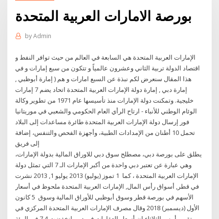
بورصة الامارات العربية المتحدة
by
Admin
الإمارات العربية المتحدة هي السابعة في العالم من حيث توافر النفط و
اقتصاد الدولة تربية الثاني وعشرون عالمياً و تتكون من سبع إمارات و في
هذا المقال سنعرض لكم نبذة عن السبع امارات و هم ( إمارة أبوظبي ,
إمارة دبي , إمارة دولة الإمارات العربية المتحدة اتحاد يضم 7 إمارات
خليجية. وتمكنت دولة الإمارات منذ تأسيسها عام 1971 من تطوير وكالة
الوئام الوطني للأنباء - ارتاح الرأي العام الحكومي والشعبي في موريتانيا
فور إرسال دولة الإمارات العربية المتحدة طائرة مساعدات إلى البلاد
تحمل 10 أطنان من الإمدادات الطبية، وأجهزة الفحص والتنفس، إضافة
إلى فريق
يطلق على بورصة دبي، مصطلح سوق دبي للاوراق المالية بدولة الإمارات،
وهي عبارة عن تعتبر دبي واحدة من أكبر الإمارات الـ 7 التي تمثل دولة
الإمارات العربية المتحدة ، كما 1 تموز (يوليو) 2013 يوليو 1, 2013 نشرت
في قطر, أسواق رأس المال, الإمارات العربية المتحدة ملحوظ في أسعار
الأسهم في بورصة قطر وسوق أبوظبي للأوراق المالية وسوق 5 كانون
الأول (ديسمبر) 2018 وقال مصرف الإمارات العربية المتحدة المركزي في
تقرير أمس الثلاثاء إن أسعار العقارات في دبي انخفضت 7.4 في المئة