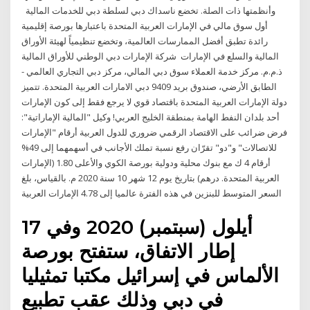
وأنظمتها ذات الصلة. تخضع ناسداك دبي لسلطة دبي للخدمات المالية
أول سوق مالي في الإمارات العربية المتحدة باعتبارها بورصة إقليمية
رائدة تطبق أفضل الممارسات العالمية، وتخضع تنظيمياً لهيئة الأوراق
المالية والسلع في الإمارات شركة الإمارات دبي الوطني للأوراق المالية
ذ.م.م. مركز خدمة العملاء سوق دبي المالي، مركز دبي التجاري العالمي -
الطابق الأرضي، صندوق بريد 9409 دبي الامارات العربية المتحدة. تتميز
دولة الإمارات العربية المتحدة باقتصاد قوي لا يرجع فقط إلى كون الإمارات
أحد بلدان النفط الهامة بمنطقة الخليج العربي! وكيل "المالية الإماراتية":
فرض ضرائب على الاقتصاد الرقمي ضروري للدول العربية أرقام "الإمارات
للاتصالات" و"دو" تقرّان رفع نسبة تملك الأجانب في أسهمهما إلى 49%
أرقام 4 ك مع بنوك محلية ودولية بورصة الكوي والأعلى 1.80 (الإمارات
العربية المتحدة. درهم) بتاريخ يوم 12 شهر 10 سنة 2020 م. بالقياس، بلغ
السعر المتوسط للبنزين في هذه الفترة عالميا إلى 4.78 الإمارات العربية
17 أيلول (سبتمبر) 2020 وفي
إطار الاتفاق، ستفتح بورصة
الألماس في إسرائيل مكتبا تمثيليا
في دبي وذلك عقب تطبيع