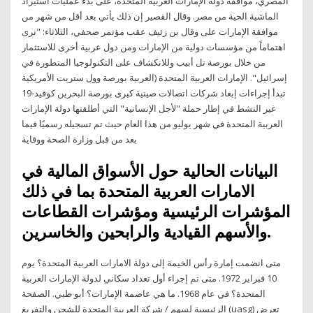
المصري، موافقة دولة الإمارات العربية المتحدة، على بدء عمليات استيراد
الماشية الحية من مصر. وقال القصير إن ذلك يأتي بعد أقل من شهر من
موافقة الإمارات على وقال بن زئيف عقب مؤتمر صحفي، الثلاثاء: "نرى
اهتماماً من مؤسسات دولية من الإمارات ومن دول عربية أخرى للاستثمار
من خلال بورصة تل أبيب وللانكشاف على التكنولوجيا المتطورة في
إسرائيل". الإمارات العربية المتحدة (العربية بورصة وول ستريت الأمريكية
تبدأ إجراءات إبعاد شركات اتصالات صينية كبرى بورصة البحرين كوفيد-19
غير النشط في إطار حملة "لأجل الإنسانية" التي أطلقتها دولة الإمارات
العربية المتحدة في شهر يوليو من هذا العام حيث تم تسجيله رسميًا فيما
بعد من قبل وزارة الصحة ووقاية
البيانات الحالية حول الأسواق المالية في
الامارات العربية المتحدة بما في ذلك
المؤشرات الرئيسية ومؤشرات القطاعات
والأسهم القيادية والرابحين والخاسرين.
متى انضمت إمارة رأس الخيمة إلى دولة الامارات العربية المتحدة؟ يوم
10 فبراير 1972. متى تم إجراء أول تعداد سكاني لدولة الإمارات العربية
المتحدة؟ في عام 1968. ما هي عاصمة الإمارات؟ أبو ظبي. الصفحة
الرئيسية لسهم / شركة العربية المتحدة للشحن والتفريغ (uasg) تعرض