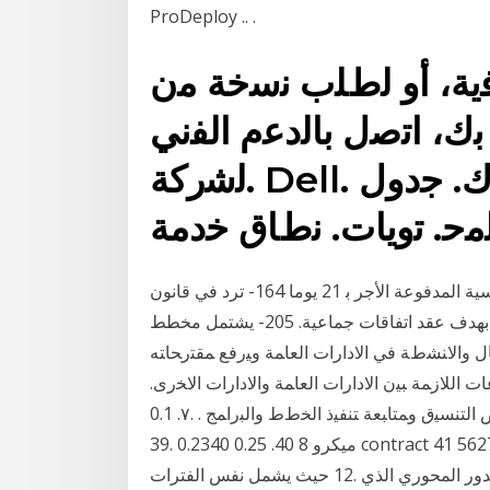
ProDeploy .. .
ﺔ، أو ﻟطﻠب ﻧﺳﺧﺔ ﻣن
ك، اﺗﺻل ﺑﺎﻟدﻋم اﻟﻔﻧﻲ
ﻟﺷرﻛﺔ. Dell. أو ﻣﻣﺛل اﻟﻣﺑﯾﻌﺎت. اﻟﺧﺎص ﺑك. ﺟدول
وتحدد الفقرة 2 من المادة الحد الأدنى لمدة الإجازة الأساسية المدفوعة الأجر ب‍ 21 يوما 164- ترد في قانون
العمل الأسس القانونية لإجراء المفاوض ات الجماعية بهدف عقد اتفاقات جماعية. 205- يشتمل مخطط
 في أذربيجان على .٥. ﺘﻘﻴﻴﻡ ﺍﻻﻋﻤﺎل ﻭﺍﻻﻨﺸﻁﺔ ﻓﻲ ﺍﻻﺩﺍﺭﺍﺕ ﺍﻟﻌﺎﻤﺔ ﻭﻴﺭﻓﻊ ﻤﻘﺘﺭﺤﺎﺘﻪ
ﺭ . .٦. ﺘﻨﻅﻴﻡ ﻋﻘﺩ ﺍﻻﺠﺘﻤﺎﻋﺎﺕ ﺍﻟﻼﺯﻤﺔ ﺒﻴﻥ ﺍﻻﺩﺍﺭﺍﺕ ﺍﻟﻌﺎﻤﺔ ﻭﺍﻻﺩﺍﺭﺍﺕ ﺍﻻﺨﺭﻯ.
ﺒﻐﺭﺽ ﺍﻟﺘﻨﺴﻴﻕ ﻭﻤﺘﺎﺒﻌﺔ ﺘﻨﻔﻴﺫ ﺍﻟﺨﻁﻁ ﻭﺍﻟﺒﺭﺍﻤﺞ . .٧. 0.1wt 2 35. 0.2 39 36. 0.222 3 37. 0.23 1 38. 0.23µs 8
39. 0.23ميكرو 8 40. 0.25 40 contract 41 5627 planned 46 12717 wireless 1474 16919 ات 8
18081. أظهرت البحوث العلمية المجراة على مر العقود الدور المحوري الذي .12 حيث يشمل نفس الفترات