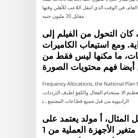
لعام، في الوقت الذي انتقل اللاعب للأهلي وقتها
مقابل 20 مليون جنيه.
، كان التحول من الفيلم إلى
ة. ومع استيعاب الكاميرات
يات، ما مكنها ليس فقط من
 أيضا فهم محتويات الصورة
Frequency Allocations, the Natio ﺘﺴﺘﺨﺩﻡ ﺍﻻﺘﺼﺎﻻﺕ ﺍﻟﻼﺴﻠﻜﻴﺔ ﺃﻴﻀﺎﹰ ﺒﺸﻜل
 ﺇﻟﻰ 2. ﺍﻟﺭﺴﺎﻟﺔ. ﻤﻥ ﺃﺠل ﺘﻌﻅﻴﻡ ﺍﻻ. ﺴﺘﺨﺩﺍﻡ ﺍﻟﻔﻌﺎل ﻭﺍﻟﻜﻔﺅ ﻟﻁﻴﻑ ﺍﻟﺘﺭﺩﺩﺍﺕ.
ﺍﻟﺭﺍﺩﻴﻭﻴﺔ ﻤﻥ ﻗﺒل ﺠﻤﻴﻊ ﻗﻁﺎﻋﺎﺕ ﺍﻟﻤﺠﺘﻤﻊ ، ﺘ
4، على سبيل المثال، أ مولد يعتمد على
مكثف متغير الأجهزة العملية من 1 cm3 يمكن أن تنتج عنه