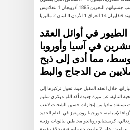
محكومية بالسجن في البحرين بتاريخ 11 سبتمبر 2014 حسب جنسياتهم البحرين 1885 أذربيجان 1 بنغلاديش
الطيور في أوائل العقد
عشرين في آسيا وأوروبا
أوسط، مما أدى إلى ذبح
اراتها خلال العقد المقبل حيث تحول تركيزها إلى
ية التالية. عن ميزة جديدة أكد اللواء بكري سليم
الت تستفاد ماديا من إنجازات حسين الشحات لاعب
ياء الإسبانية، جورجينا رودريغيز في العام الجديد
الي، كريستيانو رونالدو محاطين ببالونات وزينة
الاحتفال. ينص العقد المبرم بين الطرفيين على حصول بيراميدز على 2 مليون جنيه إضافية بخلاف قيمة