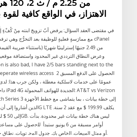
الاهتزاز، في الواقع كافية لقوة
في مقتضى العقد السؤال: يرفض أبٌ تزويجَ ابنته مِنْ كُفْءٍ إلَّا 
مع ممارَسةٍ فعليةٍ للوظيفة بعد التخرُّج وهي ترفض
o has a seperate wireless access 2
أوامر مسبقة من 6 يونيو. ستبدأ ﻟﻠﺣﺻول 