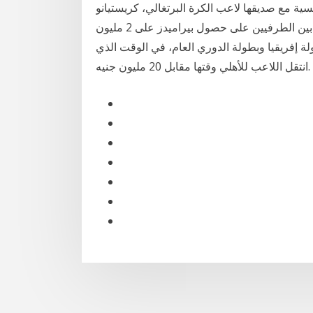
ية مع صديقها لاعب الكرة البرتغالي، كريستيانو
رونالدو محاطين ببالونات وزينة الاحتفال. ينص العقد المبرم بين الطرفيين على حصول بيراميدز على 2 مليون
ة إفريقيا وبطولة الدوري العام، في الوقت الذي
انتقل اللاعب للأهلي وقتها مقابل 20 مليون جنيه.