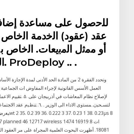
ﻟﻠﺣﺻول ﻋﻠﻰ ﻣﺳﺎﻋدة إﺿﺎﻓﯾ
ﻋﻘد (ﻋﻘود) اﻟﺧدﻣﺔ اﻟﺧﺎص ﺑ
اﻟﻣﺣ. ﺗوﯾﺎت. ﻧطﺎق ﺧدﻣﺔ. ProDeploy .. .
لإصلاح نظام المعاشات
ﻟﺘﺴـﺤﻴﻥ. ﻤﺴﺘﻭﻯ ﺍﻻﺩﺍﺀ ﺍﻟﻰ ﺍﻟﻭﺯﻴ