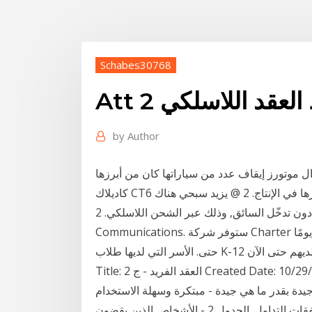
Schabes30768
طط العقد اللاسلكي
by
Author
ل موتورز إيقاف عدد من سياراتها كان من أبرزها
كاديلاك CT6 وشيفرولية إمبالا فقد عادت الشركة العملاقة لتأكيد استمرارها في الإنتاج. 2 @ يزيد سبحي هناك
طريقة واحدة للان لشحن سيارة كهربائية تلقائياً دون تدخّل السائق, وذلك عبر الشحن اللاسلكي. 2. Charter
Communications. ستوفر شركة Charter خدمة الواي فاي وطيف النطاق العريض مجانًا لمدة 60 يومًا
ذين ليس لديهم حتى الآن
Title: العقد الفريد - ج 2 Created Date: 10/29/2006 10:46:17 AM 2. ماذا تعني أرقام التقييم الكلية
المنتج أو الخدمة جيدة بقدر ما هي جيدة - مبتكرة وسهلة الاستخدام
ومفيدة للغاية. العقد أو اللوت هو وحدة المعاملات في صفقات التداول. الجدول 2 - الأشخاص الذين يقضون