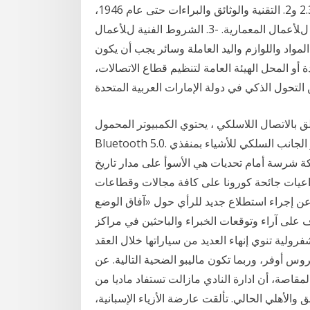
الزمنية التي تتناولها هذه األشكال.7 و3.2 و3.8 و3.5 و2.3 و2. التقنية والوثائق والبراءات حتى عام 1946،
فضالً عن المعدّ ات البحثية. وإضافة إلى -2. الشروط الفنية لﻸعمال المعمارية. -3. الشروط الفنية لﻸعمال
 كافة المواد واللوازم واليد العاملة وسائر يجب أن يكون
ة أو المحل الهيئة العامة لتنظيم قطاع الاتصالات،
اتصال اللاسلكي ، يحتوي الكمبيوتر المحمول Chrome OS على شبكة Wi-Fi 6 (ax 2x2) و
Bluetooth 5.0. يتميز الجانب السلكي للأشياء بمنفذي USB-C ومقبس مجمع لسماعة الرأس / الميكروفون.
المدنى معركة شرسة أمام تحديات هي الأسوأ على مدار تاريخ
تداعيات جائحة كورونا على كافة مجالات وقطاعات
عن إجراء استطلاع جديد للرأي حول «آفاق الوضع
2021»، وذلك بهدف التعرف على آراء وتوقعات الخبراء والباحثين في مراكز
ولية تنوي إنهاء العديد من سياراتها خلال العقد
وس أوفر، وربما تكون ماليبو الضحية التالية. عن
لمقاصة، أن ادارة النادي مازالت تستفاد ماديا من
الأهلي الحالي. تألقت عارضة الأزياء الإسبانية،