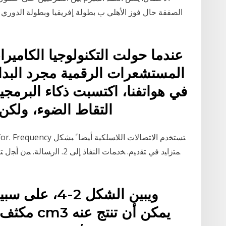
الصفقة حال فوز الأهلي ب بطولة إفريقيا وبطولة الدوري ا
عندما حولت التكنولوجيا الكاميرا
المستشعرات الرقمية مجرد البداي
في هواتفنا، اكتسبت ذكاء البرمج
التقاط الضوء، ولكن
nal Plan for. Frequency
ﻤﺘﺯﺍﻴﺩ ﻓﻲ ﺘﻘﺩﻴﻡ. ﺨﺩﻤﺎﺕ ﺍﻟﻨﻔﺎﺫ
ويبين الشكل 2-