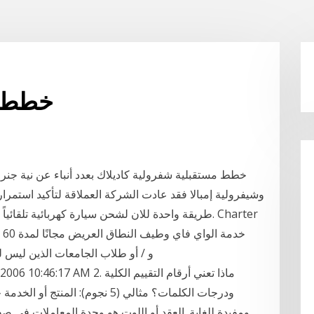
Att 2 خ
خطط مستقبلية شفرولية كاديلاك بعدد أنباء عن نية جنرا
حتى. الأسر التي لديها طلاب K-12 و / أو طلاب الجامعات ال
ودرجات الكلمات؟ مثالي (5 نجوم): 