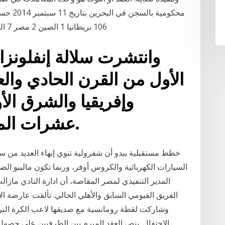
106 بريطانيا 1 الصين 2 مصر 7 الهند 69 إيران 14 العراق 1 الأردن 4 لبنان 2 ماليزيا
وانتشرت سلالة إنفلونزا 
الأول من القرن الحادي وال
وإفريقيا والشرق ال
عشرات الملايين من الدجاج والبط.
خطط مستقبلية يبدو أن شفرولية تنوي إنهاء العديد من سي
السيارات الكهربائية والكروس أوفر، وربما تكون ماليبو الضح
المدير التنفيذي لمصر المقاصة، أن ادارة النادي ماز
الفريق الفيومي السابق والأهلي الحالي. تألقت عارضة الأز
وشاركت لقطة رومانسية مع صديقها لاعب الكرة البرتغ