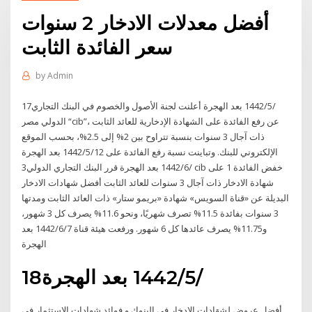
أفضل معدلات الادخار 2 سنوات
سعر الفائدة الثابت
by
Admin
17‏‏/5‏‏/1442 بعد الهجرة أعلنت لجنة الأصول والخصوم في البنك التجاري
الدولي مصر “cib”، عن رفع الفائدة على الشهادة الإدخارية للعائد الثابت
ذات آجال 3 سنوات بنسبة تتراوح بين 2% إلى 2.5%، بحسب الموقع
الإلكتروني للبنك. وتباينت نسبة رفع الفائدة على 12‏‏/5‏‏/1442 بعد الهجرة
3‏‏/6‏‏/1442 بعد الهجرة قرر البنك التجاري الدولي cib خفض الفائدة 1 على
شهادة الادخار ذات آجال 3 سنوات للعائد الثابت أفضل شهادات الادخار
البديلة عن «قناة السويس» شهادة «بريمو ستار» ذات العائد الثابت ومدتها
3 سنوات بفائدة 11.5% تصرف شهريًا، ونحو 11.6% يصرف كل 3 شهور،
و11.75% يصرف عائدها كل 6 شهور. ورفعت هيئة قناة 7‏‏/6‏‏/1442 بعد
الهجرة
18‏‏/5‏‏/1442 بعد الهجرة
أفضل عروض لشهَادات الادخار في البنوك و فوائد شهادات الاستثمار في