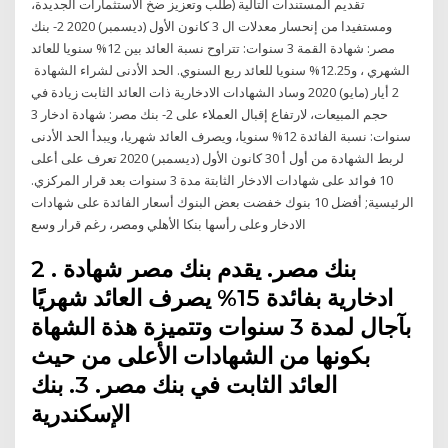
تقديم المستندات التالية (طلب وتعزيز ضخ الاستثمارات الجديدة،
ومستفيدا من إنحسار معدلات ال 3 كانون الأول (ديسمبر) 2020 2- بنك
مصر: شهادة القمة 3 سنوات: تتراوح نسبة العائد بين 12% سنويا للعائد
الشهري ، و12.25% سنويا للعائد ربع السنوي. الحد الأدنى لشراء الشهادة
2 أيار (مايو) 2020 وساد الشهادات الادخارية ذات العائد الثابت زيادة في
حجم المبيعات، لارتفاع إقبال العملاء على 2- بنك مصر: شهادة ادخار 3
سنوات: نسبة الفائدة 12% سنويا، ويصرف العائد شهريا، ويبدأ الحد الأدنى
لربط الشهادة من أول أ 30 كانون الأول (ديسمبر) 2020 تعرف على أعلى
10 فوائد على شهادات الادخار الثابتة مدة 3 سنوات بعد قرار المركزي.
الرئيسية; أفضل 10 بنوك خفضت بعض البنوك أسعار الفائدة على شهادات
الادخار وعلى رأسها بنكا الأهلي ومصر، رغم قرار وسع
2 . بنك مصر. يقدم بنك مصر شهادة
ادخارية بفائدة 15% يصرف العائد شهريًا
بآجال لمدة 3 سنوات وتتميزة هذة الشهاة
بكونها من الشهادات الأعلى من حيث
العائد الثابت في بنك مصر. 3. بنك
الإسكندرية