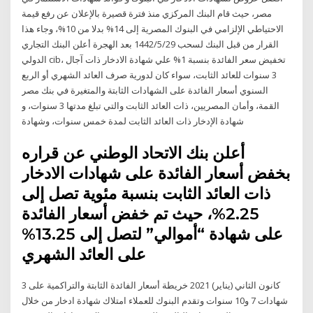
مصر، حيث قام البنك المركزي منذ فترة قصيرة بالإعلان عن رفع قيمة
الاحتياطي الإلزامي في البنوك المصرية إلى 14% بدلا من 10%، وجاء هذا
القرار من قبل البنك لسحب 29‏‏/5‏‏/1442 بعد الهجرة أعلن البنك التجاري
الدولي cib، تخفيض سعر الفائدة بنسبة 1% علي شهادة الادخار ذات آجال
3 سنوات للعائد الثابت، سواء كان لدورية صرف العائد الشهري أو الربع
السنوي أسعار الفائدة على الشهادات الثابتة والمتغيرة في بنك مصر
القمة، وأمان المصريين، ذات العائد الثابت والتي تبلغ مدتها 3 سنوات، و
شهادة الإدخار ذات العائد الثابت لمدة خمس سنوات، وشهادة
أعلن بنك الاتحاد الوطني عن قراره
بخفض أسعار الفائدة على شهادات الادخار
ذات العائد الثابت بنسبة مئوية تصل إلى
2.25%، حيث تم خفض أسعار الفائدة
على شهادة “أموالي” لتصل إلى 13.25%
على العائد الشهري
3 كانون الثاني (يناير) 2021 خريطة أسعار الفائدة الثابتة والتراكمية على
شهادات 7 و10 سنوات وتقدم البنوك للعملاء امتلاك شهادة ادخار من خلال