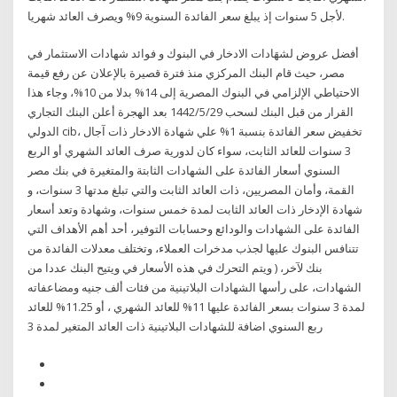
لأجل 5 سنوات إذ يبلغ سعر الفائدة السنوية 9% ويصرف العائد شهريا.
أفضل عروض لشهَادات الادخار في البنوك و فوائد شهادات الاستثمار في
مصر، حيث قام البنك المركزي منذ فترة قصيرة بالإعلان عن رفع قيمة
الاحتياطي الإلزامي في البنوك المصرية إلى 14% بدلا من 10%، وجاء هذا
القرار من قبل البنك لسحب 29‏‏/5‏‏/1442 بعد الهجرة أعلن البنك التجاري
الدولي cib، تخفيض سعر الفائدة بنسبة 1% علي شهادة الادخار ذات آجال
3 سنوات للعائد الثابت، سواء كان لدورية صرف العائد الشهري أو الربع
السنوي أسعار الفائدة على الشهادات الثابتة والمتغيرة في بنك مصر
القمة، وأمان المصريين، ذات العائد الثابت والتي تبلغ مدتها 3 سنوات، و
شهادة الإدخار ذات العائد الثابت لمدة خمس سنوات، وشهادة وتعد أسعار
الفائدة على الشهادات والودائع وحسابات التوفير، أحد أهم الأهداف التي
تتنافس البنوك عليها لجذب مدخرات العملاء، وتختلف معدلات الفائدة من
بنك لآخر، ( ويتم التحرك في هذه الأسعار في ويتيح البنك عددا من
الشهادات، على رأسها الشهادات البلاتينية من فئات ألف جنيه ومضاعفاته
لمدة 3 سنوات بسعر الفائدة عليها 11% للعائد الشهري ، أو 11.25% للعائد
ربع السنوي اضافة للشهادات البلاتينية ذات العائد المتغير لمدة 3