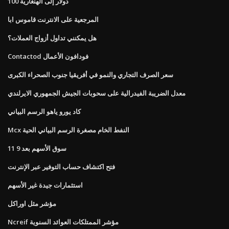
100 دولار إلى الهنغارية
المرجعية على الانترنت قاموس ابا
هل يمكنني تداول أزواج العملات؟
Contactod فودافون الأعمال
سعر الصرف التجاري والنمو في أفريقيا جنوب الصحراء الكبرى
معدل الضريبة الفيدرالية على سحوبات الجيش الجمهوري الايرلندي
كاد يورو ياهو الرسم البياني
Mcx النفط الخام مصغرة الرسم البياني الحية
سوق الأسهم بعد 9 11
فتح اكتشاف حساب التوفير عبر الإنترنت
استثمارات جيدة غير الأسهم
مؤشر مثل اوراكل
Ncreif مؤشر الممتلكات العوائد السنوية